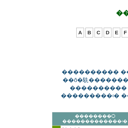
�
A
B
C
D
E
F
���������� 
��õ�駪�������
����������
���������ʵ� �
��������Ѻ
�������������ʵ�