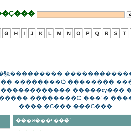
��Ҫ���
G
H
I
J
K
L
M
N
O
P
Q
R
S
T
��駪��������� �����������
�� ��������Ѻ �������� �
 ������������ �����ѹ��� 
����� ��������Ѻ ���ʹ� ���
���� �Ҫ��� ���Ҫ���
���ͷ���ҹ���͡