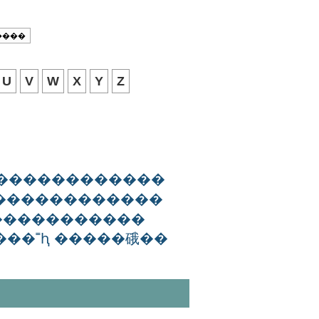
U
V
W
X
Y
Z
������������
�������������
�����������
���˭ԧ �����硪��