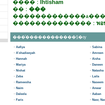
���� :
Ihtisham
�� :
���
�������������ѧ���
�������������� :
พอ
���ͤ������������§�ѹ
-
Aafiya
-
Sabina
-
A'shadieeyah
-
Amreen
-
Hannah
-
Aisha
-
Mariya
-
Daneen
-
Nishat
-
Natasha
-
Zeba
-
Laila
-
Rameesha
-
Naseem
-
Naim
-
Anwar
-
Daleela
-
Aaban
-
Faris
-
Nasr, Na