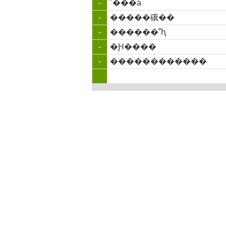
-
˹���á
-
�����硪��
-
������˭ԧ
-
�Ԩ����
-
������������