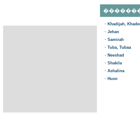
������
-
Khadijah, Khade
-
Jehan
-
Samirah
-
Tuba, Tubaa
-
Neeshad
-
Shakila
-
Ashalina
-
Husn