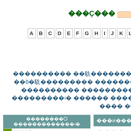
���Ҫ���
A
B
C
D
E
F
G
H
I
J
K
���������� ��駪������
��õ�駪��������� ������
���������� ��������
���������ʵ� ������ ����
���� �
��������Ѻ
���ͷ���
�������������ʵ�