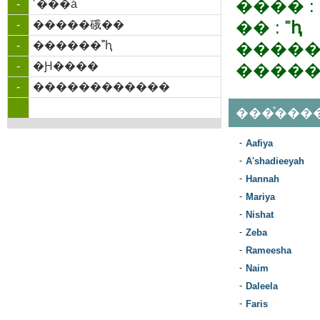
���� :
-
˹���á
�� :
˭ԧ
-
�����硪��
-
������˭ԧ
�����
-
�Ԩ����
�����
-
������������
���ͤ���
-
Aafiya
-
A'shadieeyah
-
Hannah
-
Mariya
-
Nishat
-
Zeba
-
Rameesha
-
Naim
-
Daleela
-
Faris