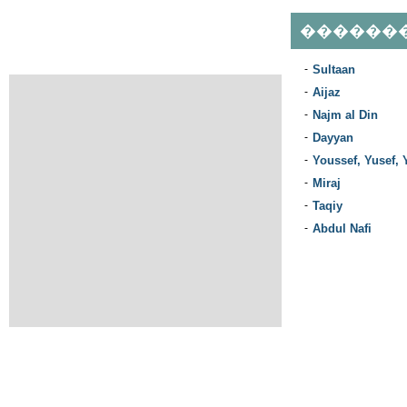
������
-
Sultaan
-
Aijaz
-
Najm al Din
-
Dayyan
-
Youssef, Yusef, 
-
Miraj
-
Taqiy
-
Abdul Nafi