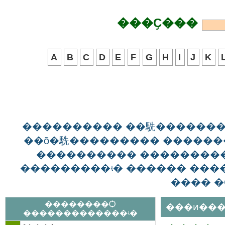
���Ҫ���
A
B
C
D
E
F
G
H
I
J
K
���������� ��駪������
��õ�駪��������� ������
���������� ��������
���������ʵ� ������ ����
���� �
��������Ѻ
���ͷ���
�������������ʵ�