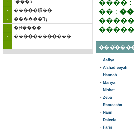
���� :
-
˹���á
�� :
��
-
�����硪��
-
������˭ԧ
�����
-
�Ԩ����
�����
-
������������
���ͤ���
-
Aafiya
-
A'shadieeyah
-
Hannah
-
Mariya
-
Nishat
-
Zeba
-
Rameesha
-
Naim
-
Daleela
-
Faris