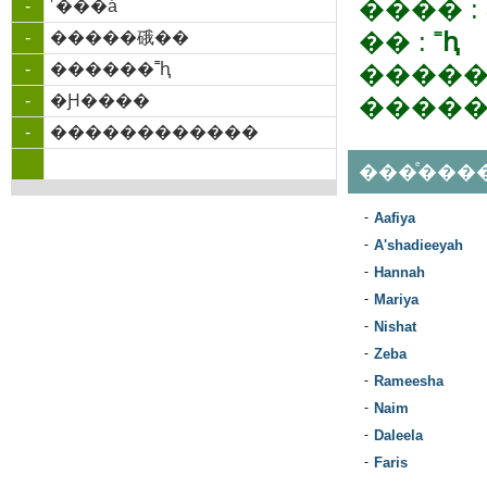
���� :
-
˹���á
�� :
˭ԧ
-
�����硪��
-
������˭ԧ
�����
-
�Ԩ����
�����
-
������������
���ͤ���
-
Aafiya
-
A'shadieeyah
-
Hannah
-
Mariya
-
Nishat
-
Zeba
-
Rameesha
-
Naim
-
Daleela
-
Faris