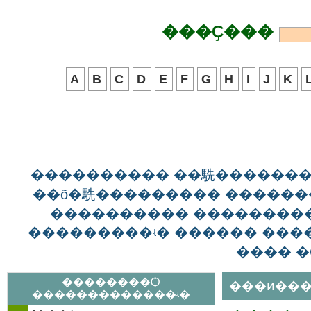
���Ҫ���
A
B
C
D
E
F
G
H
I
J
K
���������� ��駪������
��õ�駪��������� ������
���������� ��������
���������ʵ� ������ ����
���� �
��������Ѻ
���ͷ���
�������������ʵ�