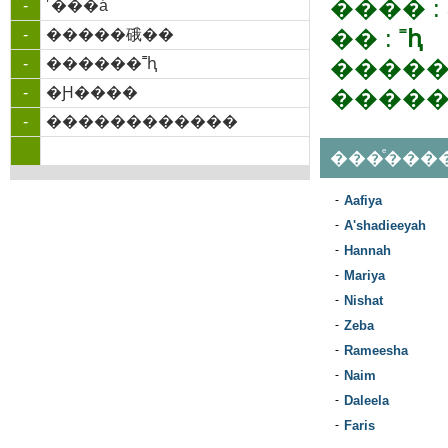
���� :
-
˹���á
�� :
˭ԧ
-
�����硪��
-
������˭ԧ
�����
-
�Ԩ����
�����
-
������������
���ͤ���
-
Aafiya
-
A'shadieeyah
-
Hannah
-
Mariya
-
Nishat
-
Zeba
-
Rameesha
-
Naim
-
Daleela
-
Faris