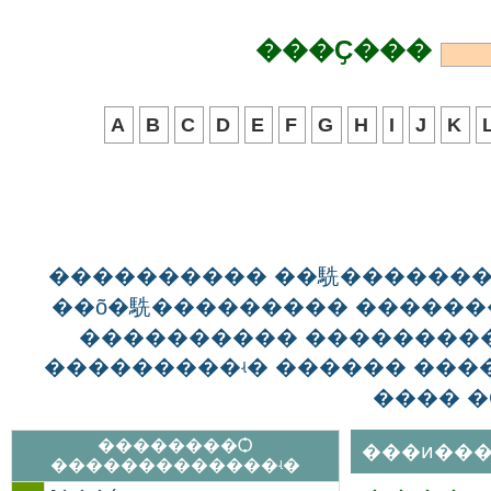
���Ҫ���
A
B
C
D
E
F
G
H
I
J
K
���������� ��駪������
��õ�駪��������� ������
���������� ��������
���������ʵ� ������ ����
���� �
��������Ѻ
���ͷ���
�������������ʵ�