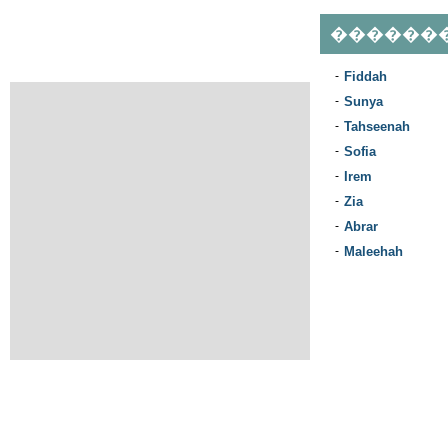
������
-
Fiddah
-
Sunya
-
Tahseenah
-
Sofia
-
Irem
-
Zia
-
Abrar
-
Maleehah