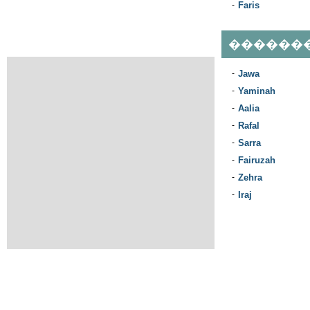
-
Faris
������
-
Jawa
-
Yaminah
-
Aalia
-
Rafal
-
Sarra
-
Fairuzah
-
Zehra
-
Iraj