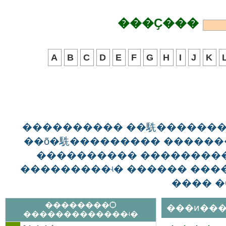
���Ҫ���
A
B
C
D
E
F
G
H
I
J
K
���������� ��駪������
��õ�駪��������� ������
���������� ��������
���������ʵ� ������ ����
���� �
��������Ѻ
���ͷ���
�������������ʵ�