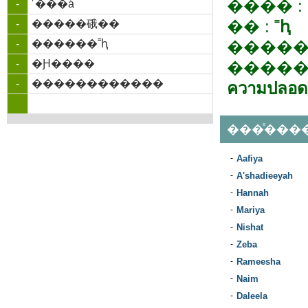
���� :
-
˹���á
�� :
˭ԧ
-
�����硪��
-
������˭ԧ
�����
-
�Ԩ����
�����
-
������������
ความปลอด
���ͤ���
-
Aafiya
-
A'shadieeyah
-
Hannah
-
Mariya
-
Nishat
-
Zeba
-
Rameesha
-
Naim
-
Daleela