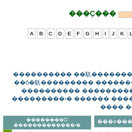
���Ҫ���
A
B
C
D
E
F
G
H
I
J
K
���������� ��駪������
��õ�駪��������� ������
���������� ��������
���������ʵ� ������ ����
���� �
��������Ѻ
���ͷ���
�������������ʵ�