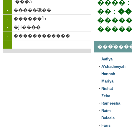
���� :
-
˹���á
�� :
��
-
�����硪��
-
������˭ԧ
�����
-
�Ԩ����
�����
-
������������
���ͤ���
-
Aafiya
-
A'shadieeyah
-
Hannah
-
Mariya
-
Nishat
-
Zeba
-
Rameesha
-
Naim
-
Daleela
-
Faris