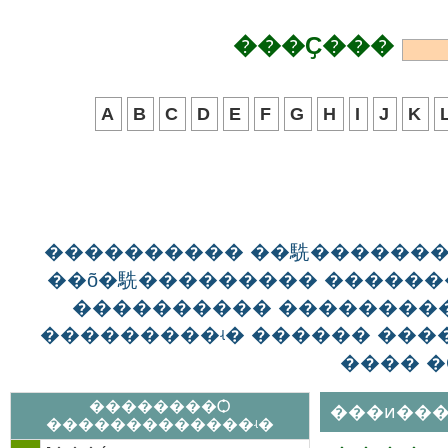
���Ҫ���
A
B
C
D
E
F
G
H
I
J
K
���������� ��駪������
��õ�駪��������� ������
���������� ��������
���������ʵ� ������ ����
���� �
��������Ѻ
���ͷ���
�������������ʵ�