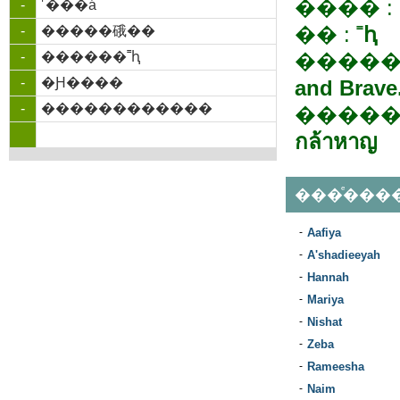
���� :
-
˹���á
�� :
˭ԧ
-
�����硪��
-
������˭ԧ
�����
-
�Ԩ����
and Brave
-
������������
�����
กล้าหาญ
���ͤ���
-
Aafiya
-
A'shadieeyah
-
Hannah
-
Mariya
-
Nishat
-
Zeba
-
Rameesha
-
Naim