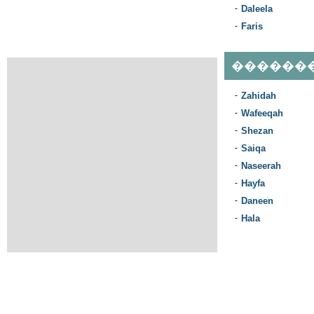
-
Daleela
-
Faris
������
-
Zahidah
-
Wafeeqah
-
Shezan
-
Saiqa
-
Naseerah
-
Hayfa
-
Daneen
-
Hala