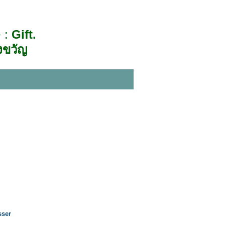
 :
Gift.
งขวัญ
sser