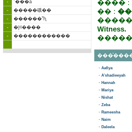
���� :
-
˹���á
�� :
��
-
�����硪��
-
������˭ԧ
�����
-
�Ԩ����
Witness.
-
������������
�����
���ͤ���
-
Aafiya
-
A'shadieeyah
-
Hannah
-
Mariya
-
Nishat
-
Zeba
-
Rameesha
-
Naim
-
Daleela