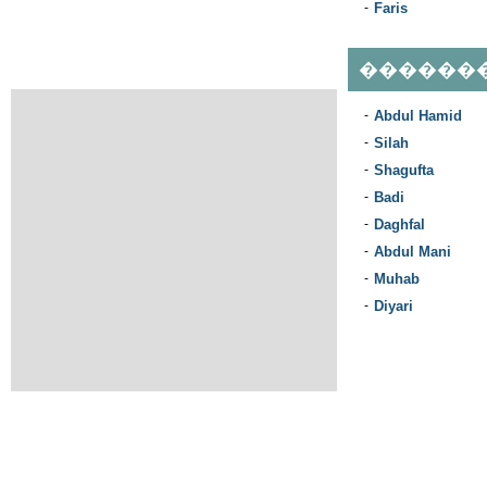
-
Faris
������
-
Abdul Hamid
-
Silah
-
Shagufta
-
Badi
-
Daghfal
-
Abdul Mani
-
Muhab
-
Diyari