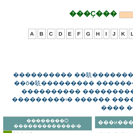
���Ҫ���
A
B
C
D
E
F
G
H
I
J
K
���������� ��駪������
��õ�駪��������� ������
���������� ��������
���������ʵ� ������ ����
���� �
��������Ѻ
���ͷ���
�������������ʵ�