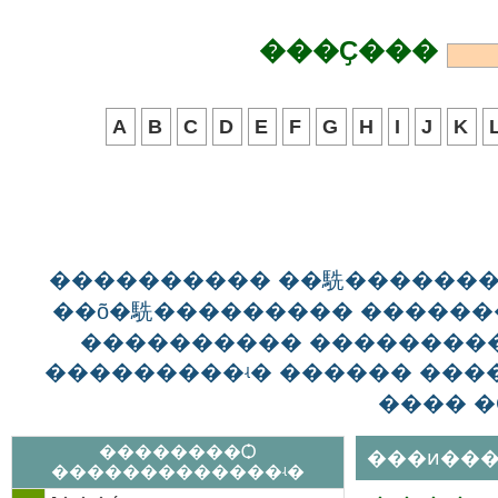
���Ҫ���
A
B
C
D
E
F
G
H
I
J
K
���������� ��駪������
��õ�駪��������� ������
���������� ��������
���������ʵ� ������ ����
���� �
��������Ѻ
���ͷ���
�������������ʵ�