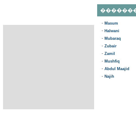
������
-
Masum
-
Halwani
-
Mubaraq
-
Zubair
-
Zamil
-
Mushfiq
-
Abdul Maajid
-
Najih