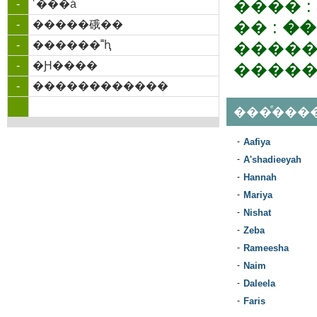
���� :
-
˹���á
�� :
��
-
�����硪��
-
������˭ԧ
�����
-
�Ԩ����
�����
-
������������
���ͤ���
-
Aafiya
-
A'shadieeyah
-
Hannah
-
Mariya
-
Nishat
-
Zeba
-
Rameesha
-
Naim
-
Daleela
-
Faris