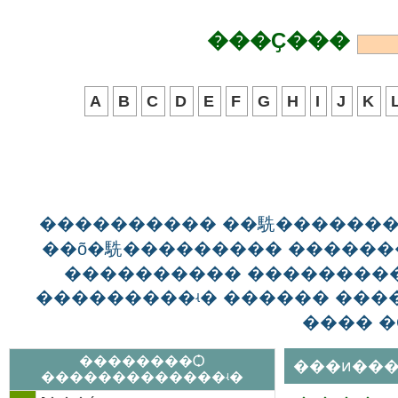
���Ҫ���
A
B
C
D
E
F
G
H
I
J
K
���������� ��駪������
��õ�駪��������� ������
���������� ��������
���������ʵ� ������ ����
���� �
��������Ѻ
���ͷ���
�������������ʵ�