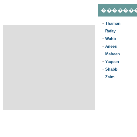
������
-
Thaman
-
Rafay
-
Wahb
-
Anees
-
Maheen
-
Yaqeen
-
Shabb
-
Zaim