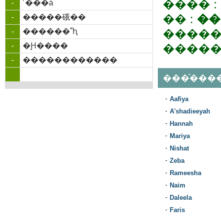
���� :
-
˹���á
�� :
��
-
�����硪��
-
������˭ԧ
�����
-
�Ԩ����
�����
-
������������
���ͤ���
-
Aafiya
-
A'shadieeyah
-
Hannah
-
Mariya
-
Nishat
-
Zeba
-
Rameesha
-
Naim
-
Daleela
-
Faris